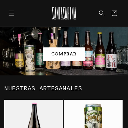
Ir
directamente
al contenido
Carrito
COMPRAR
NUESTRAS ARTESANALES