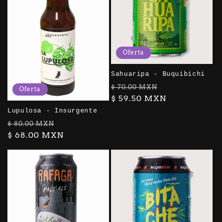
Oferta
Sahuaripa - Buquibichi
Precio
Precio
$ 70.00 MXN
Oferta
habitual
$ 59.50 MXN
de
oferta
Lupulosa - Insurgente
Precio
Precio
$ 80.00 MXN
habitual
$ 68.00 MXN
de
oferta