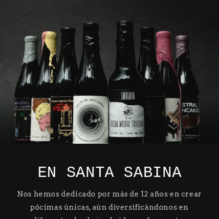
EN SANTA SABINA
Nos hemos dedicado por más de 12 años en crear
pócimas únicas, aún diversificándonos en