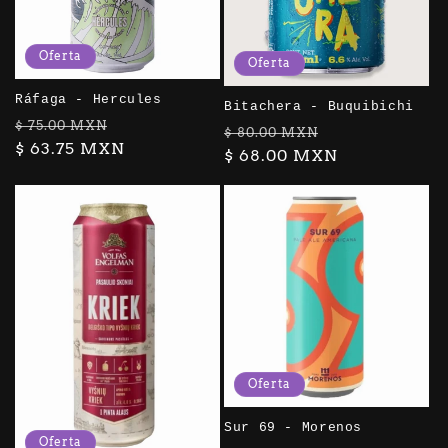
Oferta
Oferta
Ráfaga - Hercules
Bitachera - Buquibichi
Precio
Precio
$ 75.00 MXN
Precio
Precio
$ 80.00 MXN
habitual
$ 63.75 MXN
de
habitual
$ 68.00 MXN
de
oferta
oferta
Oferta
Sur 69 - Morenos
Oferta