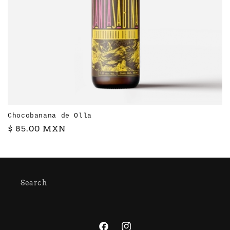
n
:
Chocobanana de Olla
Precio
$ 85.00 MXN
habitual
Search