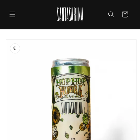
Ir
directamente
al contenido
Carrito
Ir
directamente
a la
información
del producto