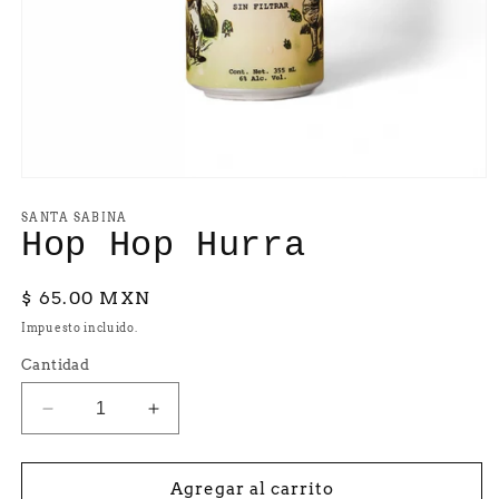
Abrir
elemento
multimedia
SANTA SABINA
1
Hop Hop Hurra
en
una
ventana
Precio
$ 65.00 MXN
modal
habitual
Impuesto incluido.
Cantidad
Reducir
Aumentar
cantidad
cantidad
para
para
Hop
Hop
Agregar al carrito