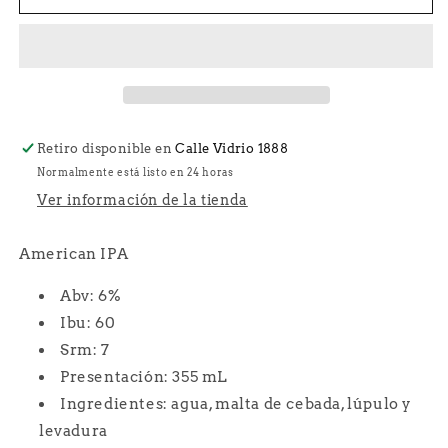
Hop
Hop
Hurra
Hurra
Retiro disponible en
Calle Vidrio 1888
Normalmente está listo en 24 horas
Ver información de la tienda
American IPA
Abv:
6%
Ibu:
60
Srm:
7
Presentación: 355 mL
Ingredientes: agua, malta de cebada, lúpulo y
levadura